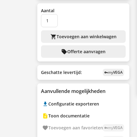
Aantal
shopping_cart
Toevoegen aan winkelwagen
sell
Offerte aanvragen
Geschatte levertijd:
my
VEGA
vpn_key
Aanvullende mogelijkheden
Configuratie exporteren
Toon documentatie
Toevoegen aan favorieten
my
VEGA
vpn_key