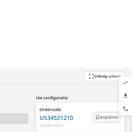
Volledig scherm
swap_horiz
file_download
Uw configuratie
phone
Ordercode
US34521210
Kopiëren
CAL64PA-ADP.V