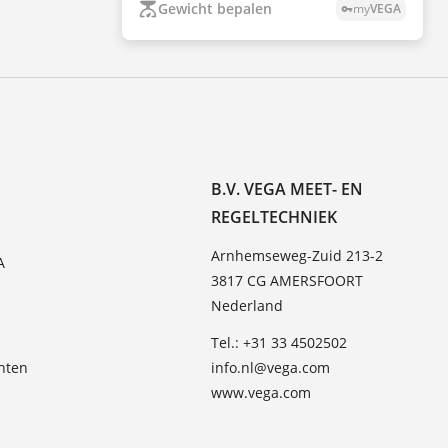
Gewicht bepalen
my
VEGA
vpn_key
B.V. VEGA MEET- EN
REGELTECHNIEK
Arnhemseweg-Zuid 213-2
A
3817 CG AMERSFOORT
Nederland
Tel.: +31 33 4502502
hten
info.nl@vega.com
www.vega.com