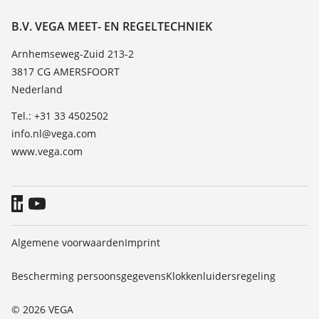
Bestendigheidslijst
Over VEGA
B.V. VEGA MEET- EN REGELTECHNIEK
Lijst van diëlektrische constanten
Contact
Arnhemseweg-Zuid 213-2
TeamViewer
3817 CG AMERSFOORT
Nieuws
Nederland
Persberichten
Tel.: +31 33 4502502
Blog
info.nl@vega.com
www.vega.com
Algemene voorwaarden
Imprint
Bescherming persoonsgegevens
Klokkenluidersregeling
© 2026 VEGA