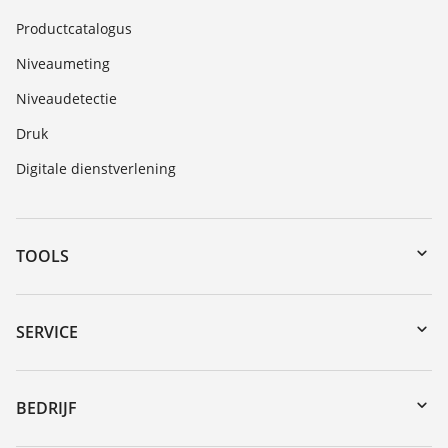
Productcatalogus
Niveaumeting
Niveaudetectie
Druk
Digitale dienstverlening
TOOLS
myVEGA
Downloads
SERVICE
Serienummer zoeken
Reparatieformulier instrument
DTM Collection/PACTware
Seminars
BEDRIJF
Zoeken
Service
Vacature