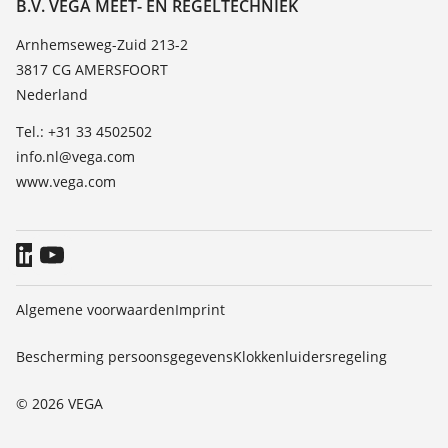
Over VEGA
B.V. VEGA MEET- EN REGELTECHNIEK
Lijst van diëlektrische constanten
Contact
Arnhemseweg-Zuid 213-2
TeamViewer
3817 CG AMERSFOORT
Nieuws
Nederland
Persberichten
Tel.: +31 33 4502502
Blog
info.nl@vega.com
www.vega.com
Algemene voorwaarden
Imprint
Bescherming persoonsgegevens
Klokkenluidersregeling
© 2026 VEGA