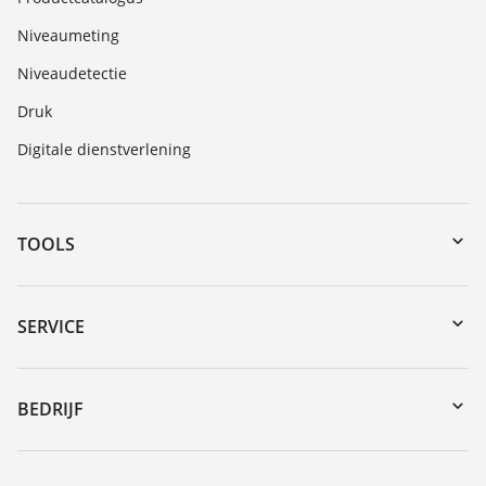
Niveaumeting
Niveaudetectie
Druk
Digitale dienstverlening
TOOLS
myVEGA
Downloads
SERVICE
Serienummer zoeken
Reparatieformulier instrument
DTM Collection/PACTware
Seminars
BEDRIJF
Zoeken
Service
Vacature
Bestendigheidslijst