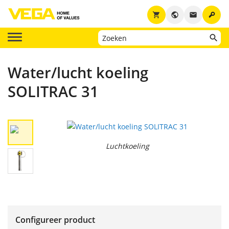
key
shopping_cart
public
email
Water/lucht koeling
SOLITRAC 31
Luchtkoeling
Configureer product