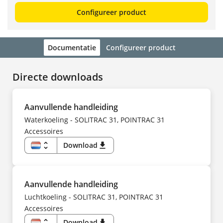
Configureer product
Documentatie
Configureer product
Directe downloads
Aanvullende handleiding
Waterkoeling - SOLITRAC 31, POINTRAC 31
Accessoires
unfold_more
Download
download
NL
EN
DE
ES
FI
Aanvullende handleiding
FR
HU
Luchtkoeling - SOLITRAC 31, POINTRAC 31
IT
Accessoires
KK
KO
NO
unfold_more
Download
download