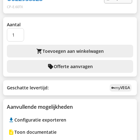
CP-E.60TX
Aantal
shopping_cart
Toevoegen aan winkelwagen
sell
Offerte aanvragen
Geschatte levertijd:
my
VEGA
vpn_key
Aanvullende mogelijkheden
Configuratie exporteren
Toon documentatie