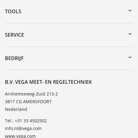
TOOLS
myVEGA
Downloads
SERVICE
Serienummer zoeken
Reparatieformulier instrument
DTM Collection/PACTware
Seminars
BEDRIJF
Zoeken
Service
Vacature
Bestendigheidslijst
Over VEGA
B.V. VEGA MEET- EN REGELTECHNIEK
Lijst van diëlektrische constanten
Contact
Arnhemseweg-Zuid 213-2
TeamViewer
3817 CG AMERSFOORT
Nieuws
Nederland
Persberichten
Tel.: +31 33 4502502
Blog
info.nl@vega.com
www.vega.com