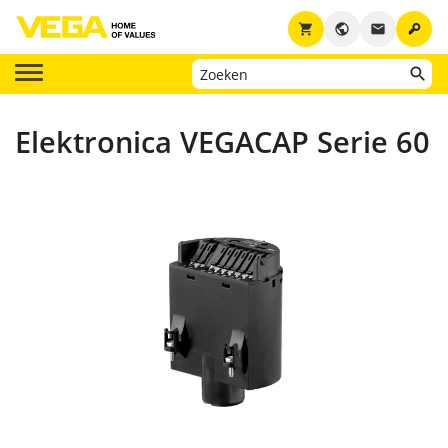
key
shopping_cart
public
email
Elektronica VEGACAP Serie 60