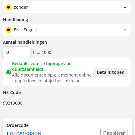
zonder
Handleiding
EN - Engels
Aantal handleidingen
0 ... 1000
Bedankt voor je bijdrage aan
duurzaamheid!
forest
Details tonen
Alle documenten op elk moment online
- papierloos en altijd beschikbaar.
HS-Code
90319000
Ordercode
US22938828
Kopiëren