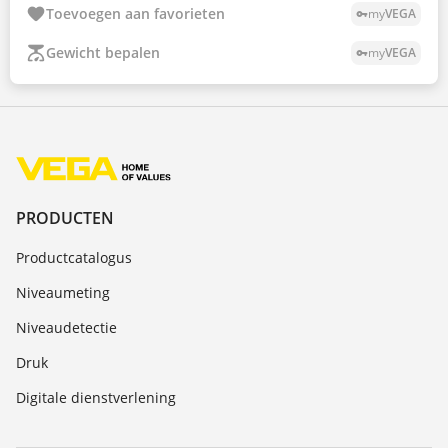
Toevoegen aan favorieten
my
VEGA
vpn_key
Gewicht bepalen
my
VEGA
vpn_key
PRODUCTEN
Productcatalogus
Niveaumeting
Niveaudetectie
Druk
Digitale dienstverlening