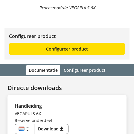
Procesmodule VEGAPULS 6X
Configureer product
Configureer product
Documentatie
Configureer product
Directe downloads
Handleiding
VEGAPULS 6X
Reserve onderdeel
unfold_more
Download
download