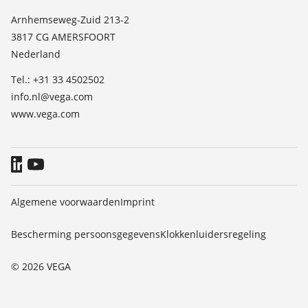
Lijst van diëlektrische constanten
Contact
Arnhemseweg-Zuid 213-2
TeamViewer
3817 CG AMERSFOORT
Nieuws
Nederland
Persberichten
Tel.: +31 33 4502502
Blog
info.nl@vega.com
www.vega.com
Algemene voorwaarden
Imprint
Bescherming persoonsgegevens
Klokkenluidersregeling
© 2026 VEGA