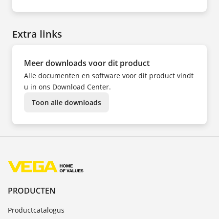
NL
EN
DE
CS
DA
Extra links
ES
FR
HU
IT
NO
Meer downloads voor dit product
PL
PT
Alle documenten en software voor dit product vindt
SV
TR
u in ons Download Center.
ZH
Toon alle downloads
PRODUCTEN
Productcatalogus