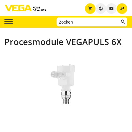
key
shopping_cart
public
email
Procesmodule VEGAPULS 6X