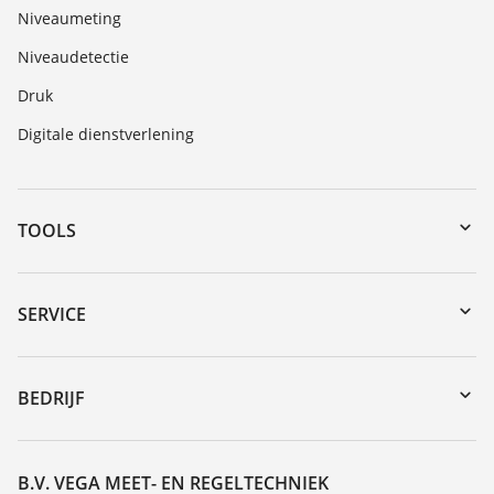
Niveaumeting
Niveaudetectie
Druk
Digitale dienstverlening
TOOLS
myVEGA
Downloads
SERVICE
Serienummer zoeken
Reparatieformulier instrument
DTM Collection/PACTware
Seminars
BEDRIJF
Zoeken
Service
Vacature
Bestendigheidslijst
Over VEGA
B.V. VEGA MEET- EN REGELTECHNIEK