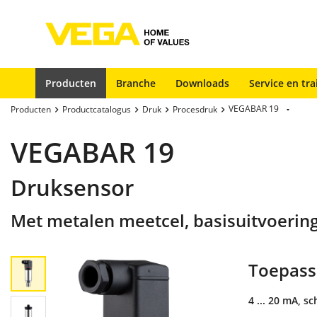
Producten
Branche
Downloads
Service en tra
VEGABAR 19
Producten
Productcatalogus
Druk
Procesdruk
VEGABAR 19
Druksensor
Met metalen meetcel, basisuitvoerin
Toepass
4 ... 20 mA, s