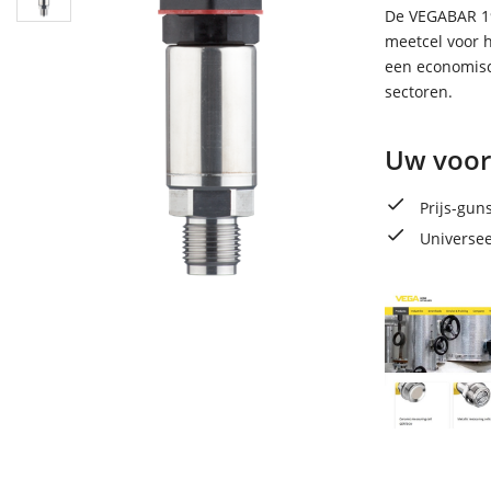
De VEGABAR 19
meetcel voor 
een economisc
sectoren.
Uw voor
Prijs-gun
Universee