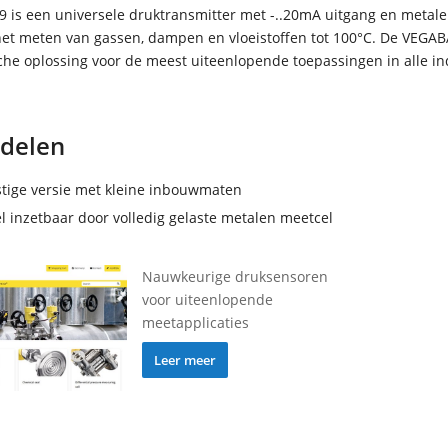
 is een universele druktransmitter met -..20mA uitgang en metal
het meten van gassen, dampen en vloeistoffen tot 100°C. De VEGAB
he oplossing voor de meest uiteenlopende toepassingen in alle in
delen
stige versie met kleine inbouwmaten
l inzetbaar door volledig gelaste metalen meetcel
Nauwkeurige druksensoren
voor uiteenlopende
meetapplicaties
Leer meer