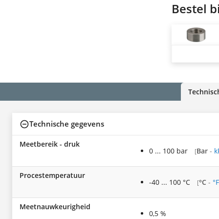
Bestel b
Technisc
Technische gegevens
Meetbereik - druk
0 ... 100 bar
Bar
-
k
[
Procestemperatuur
-40 ... 100 °C
°C
-
°F
[
Meetnauwkeurigheid
0,5 %