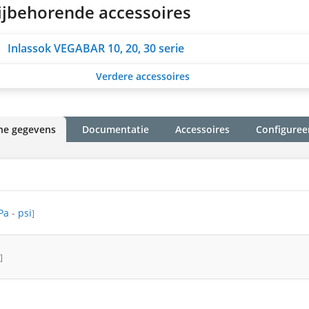
ijbehorende accessoires
Inlassok VEGABAR 10, 20, 30 serie
Verdere accessoires
he gegevens
Documentatie
Accessoires
Configuree
Pa
-
psi
]
]