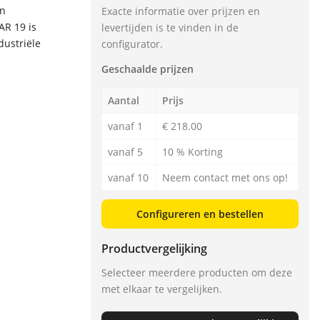
en
Exacte informatie over prijzen en
AR 19 is
levertijden is te vinden in de
dustriële
configurator.
Geschaalde prijzen
Aantal
Prijs
vanaf 1
€ 218.00
vanaf 5
10 % Korting
vanaf 10
Neem contact met ons op!
Configureren en bestellen
Productvergelijking
Selecteer meerdere producten om deze
met elkaar te vergelijken.