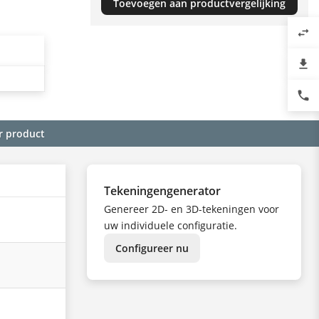
Toevoegen aan productvergelijking
swap_horiz
file_download
phone
r product
Tekeningengenerator
Genereer 2D- en 3D-tekeningen voor
uw individuele configuratie.
Configureer nu