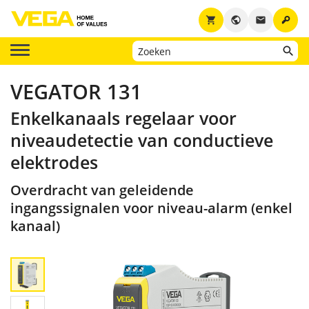
key
shopping_cart
public
email
VEGATOR 131
Enkelkanaals regelaar voor
niveaudetectie van conductieve
elektrodes
Overdracht van geleidende
ingangssignalen voor niveau-alarm (enkel
kanaal)