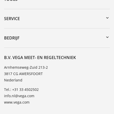
myVEGA
Downloads
SERVICE
Serienummer zoeken
Reparatieformulier instrument
DTM Collection/PACTware
Seminars
BEDRIJF
Zoeken
Service
Vacature
Bestendigheidslijst
Over VEGA
B.V. VEGA MEET- EN REGELTECHNIEK
Lijst van diëlektrische constanten
Contact
Arnhemseweg-Zuid 213-2
TeamViewer
3817 CG AMERSFOORT
Nieuws
Nederland
Persberichten
Tel.: +31 33 4502502
Blog
info.nl@vega.com
www.vega.com