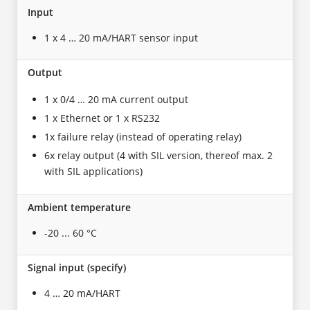
Input
1 x 4 … 20 mA/HART sensor input
Output
1 x 0/4 … 20 mA current output
1 x Ethernet or 1 x RS232
1x failure relay (instead of operating relay)
6x relay output (4 with SIL version, thereof max. 2
with SIL applications)
Ambient temperature
-20 ... 60 °C
Signal input (specify)
4 … 20 mA/HART