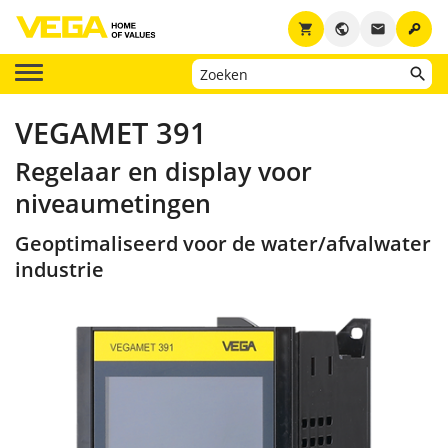
key
shopping_cart
public
email
VEGAMET 391
Regelaar en display voor
niveaumetingen
Geoptimaliseerd voor de water/afvalwater
industrie