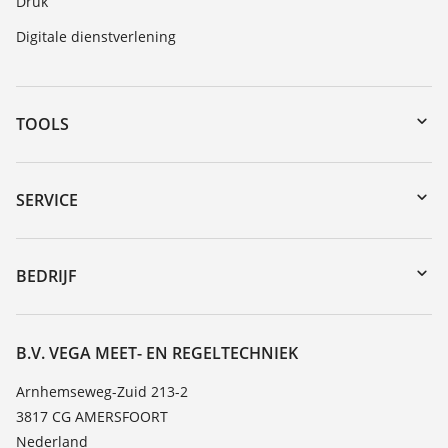
Druk
Digitale dienstverlening
TOOLS
myVEGA
Downloads
SERVICE
Serienummer zoeken
Reparatieformulier instrument
DTM Collection/PACTware
Seminars
BEDRIJF
Zoeken
Service
Vacature
Bestendigheidslijst
Over VEGA
B.V. VEGA MEET- EN REGELTECHNIEK
Lijst van diëlektrische constanten
Contact
Arnhemseweg-Zuid 213-2
TeamViewer
3817 CG AMERSFOORT
Nieuws
Nederland