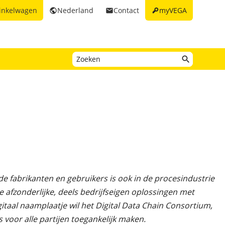
key
inkelwagen
Nederland
Contact
myVEGA
public
email
e fabrikanten en gebruikers is ook in de procesindustrie
 afzonderlijke, deels bedrijfseigen oplossingen met
taal naamplaatje wil het Digital Data Chain Consortium,
voor alle partijen toegankelijk maken.