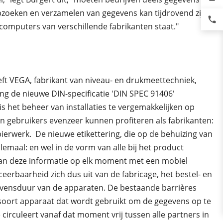
pzoeken en verzamelen van gegevens kan tijdrovend zijn,
phone
 computers van verschillende fabrikanten staat."
eft VEGA, fabrikant van niveau- en drukmeettechniek,
g de nieuwe DIN-specificatie 'DIN SPEC 91406'
s het beheer van installaties te vergemakkelijken op
en gebruikers evenzeer kunnen profiteren als fabrikanten:
ierwerk. De nieuwe etikettering, die op de behuizing van
llemaal: en wel in de vorm van alle bij het product
kan deze informatie op elk moment met een mobiel
eerbaarheid zich dus uit van de fabricage, het bestel- en
 levensduur van de apparaten. De bestaande barrières
t soort apparaat dat wordt gebruikt om de gegevens op te
circuleert vanaf dat moment vrij tussen alle partners in