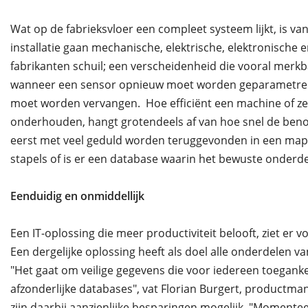
Wat op de fabrieksvloer een compleet systeem lijkt, is van
installatie gaan mechanische, elektrische, elektronisc
fabrikanten schuil; een verscheidenheid die vooral merkb
wanneer een sensor opnieuw moet worden geparametreer
moet worden vervangen. Hoe efficiënt een machine of zel
onderhouden, hangt grotendeels af van hoe snel de ben
eerst met veel geduld worden teruggevonden in een map 
stapels of is er een database waarin het bewuste onderde
Eenduidig en onmiddellijk
Een IT-oplossing die meer productiviteit belooft, ziet er 
Een dergelijke oplossing heeft als doel alle onderdelen va
"Het gaat om veilige gegevens die voor iedereen toegankelij
afzonderlijke databases", vat Florian Burgert, productma
zijn daarbij aanzienlijke besparingen mogelijk. "Momentee