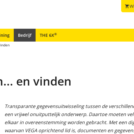
W
shopping_cart
®
ining
Bedrijf
THE 6X
vinden
... en vinden
Transparante gegevensuitwisseling tussen de verschillend
een vrijwel onuitputtelijk onderwerp. Daartoe moeten vele
elkaar in overeenstemming worden gebracht. Met een digi
waarvan VEGA oprichtend lid is, documenten en gegevens 