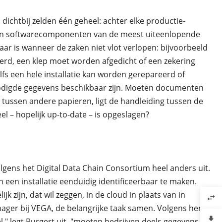
 dichtbij zelden één geheel: achter elke productie-
he en softwarecomponenten van de meest uiteenlopende
aar is wanneer de zaken niet vlot verlopen: bijvoorbeeld
d, een klep moet worden afgedicht of een zekering
fs een hele installatie kan worden gerepareerd of
odigde gegevens beschikbaar zijn. Moeten documenten
tussen andere papieren, ligt de handleiding tussen de
el – hopelijk up-to-date – is opgeslagen?
volgens het Digital Data Chain Consortium heel anders uit.
n een installatie eenduidig identificeerbaar te maken.
k zijn, dat wil zeggen, in de cloud in plaats van in
swap_horiz
nager bij VEGA, de belangrijke taak samen. Volgens hem
file_download
l," legt Burgert uit, "moeten bedrijven deels gegevens van