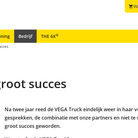
W
shopping_cart
®
ining
Bedrijf
THE 6X
ucces
root succes
Na twee jaar reed de VEGA Truck eindelijk weer in haar v
gesprekken, de combinatie met onze partners en niet te 
groot succes geworden.