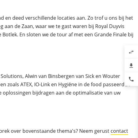
en deed verschillende locaties aan. Zo trof u ons bij het
g aan de Zaan, waar we te gast waren bij Royal Duyvis
Botlek. En sloten we de tour af met een Grande Finale bij
swap_horiz
file_download
Solutions, Alwin van Binsbergen van Sick en Wouter
phone
 zoals ATEX, IO-Link en Hygiëne in de food passeerden
e oplossingen bijdragen aan de optimalisatie van uw
 gesprek over bovenstaande thema's? Neem gerust
contact