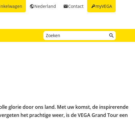
key
inkelwagen
Nederland
Contact
myVEGA
public
email
olle glorie door ons land. Met uw komst, de inspirerende
vergeten het prachtige weer, is de VEGA Grand Tour een