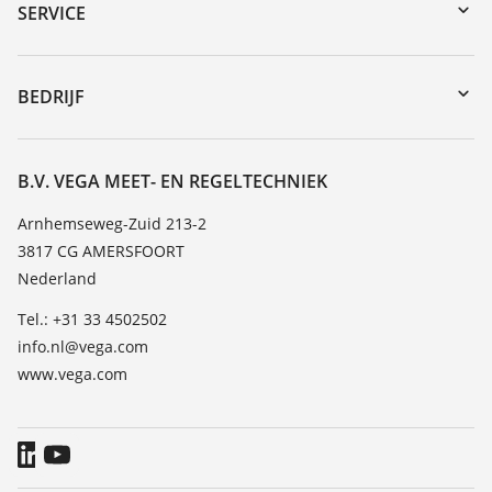
Downloads
SERVICE
Serienummer zoeken
Reparatieformulier instrument
DTM Collection/PACTware
Seminars
BEDRIJF
Zoeken
Service
Vacature
Bestendigheidslijst
Over VEGA
B.V. VEGA MEET- EN REGELTECHNIEK
Lijst van diëlektrische constanten
Contact
Arnhemseweg-Zuid 213-2
TeamViewer
3817 CG AMERSFOORT
Nieuws
Nederland
Persberichten
Tel.: +31 33 4502502
Blog
info.nl@vega.com
www.vega.com