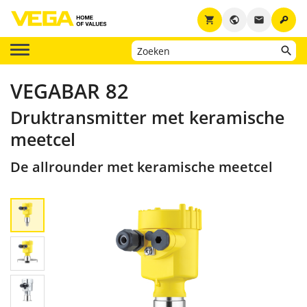
key
shopping_cart
public
email
VEGABAR 82
Druktransmitter met keramische
meetcel
De allrounder met keramische meetcel